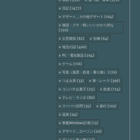
日記 (1477)
デザート＿その他デザート (164)
雑談・グチ・軽いいいがかり的な
(756)
公営競技 (82)
生物 (64)
地元の話 (400)
PC・電化製品 (294)
ゲーム (116)
写真（風景・鉄道・乗り物） (176)
つまみ系 (33)
車・レース (396)
コンパチお菓子 (25)
鉄道 (174)
テレビ・ラジオ (80)
スーパー訪問 (35)
旅行 (103)
温泉 (94)
車載Windows計画 (13)
デザート＿ローソン (20)
ダジャレ食べ物 (22)