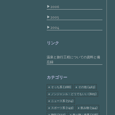
▶
2006
▶
2005
▶
2004
リンク
温泉と旅行工程についての資料と備
忘録
カテゴリー
そっち系 (288)
その他 (463)
ノンジャンル・どうでもいい (805)
ニュース系 (514)
スポーツ系 (149)
飲み物 (344)
物欲 (550)
食べ物・食事 (378)