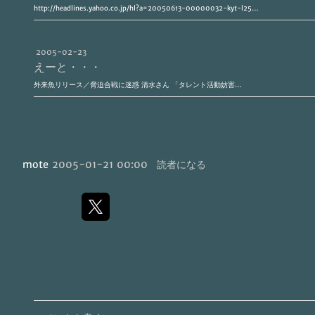
http://headlines.yahoo.co.jp/hl?a=20050613-00000032-kyt-l25…
2005-02-23
えーと・・・
外来魚リリース／脅迫合戦に迷惑 清水さん 「タレント活動妨害…
mote
2005-01-21 00:00
読者になる