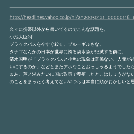
http://headlines.yahoo.co.jp/hl?a=20050121-00000118-
久々に携帯以外から書いてるのでこんな話題を。
小池大臣GJ!
ブラックバス
を今すぐ殺せ。
ブルーギル
もな。
タナゴなんかの日本が世界に誇る淡水魚が絶滅する前に。
清水国明
が「
ブラックバス
と小魚の現象は関係ない。人間が
いにするのか」などとまたアホなことおっしゃるようでした
まあ、
芦ノ湖
みたいに国の政策で養殖したとこはしょうがな
のことをまったく考えてないやつらは本当に頭がおかしいと