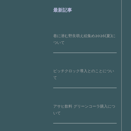
最新記事
巷に潜む野良萌え絵集め2026(夏)に
ついて
ピッチクロック導入とのことについ
て
アサヒ飲料 グリーンコーラ購入につ
いて