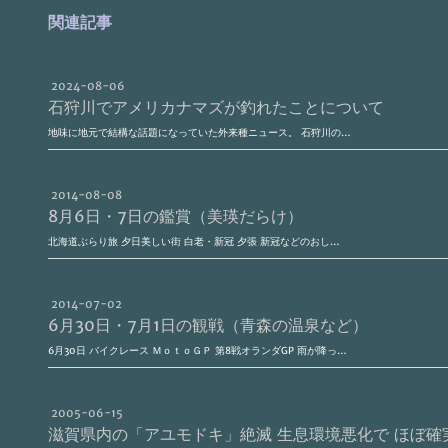
関連記事
2024-08-06
石狩川でアメリカナマズが釣れたことについて
地味に地元で結構な話題になっていた外来種ニュース。 石狩川の…
2014-08-08
8月6日・7日の鑑賞（美瑛だらけ）
北海道ぶらり旅 夕日美しい街 白老・新冠 夕張 新冠などのおし…
2014-07-02
6月30日・7月1日の観戦（青森の温泉など）
6月30日 バイクレース ＭｏｔｏＧＰ 第8戦オランダGP 雨が降っ…
2005-06-15
滋賀県内の「アユモドキ」絶滅 生息環境悪化で ほぼ確